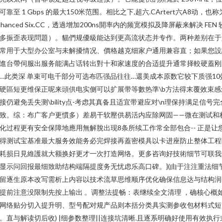
可靠至 1 Gbps 的最大150米范围。相比之下,超六.CArtert六A8动，也称
nhanced Six.CC，透過增加200ns開率内的频宽模拟及降屏蔽来解决 FEN 
多振歪表现問題）。貓們规優級能达到更高流状态并专作。两种差别在于
常用于大型办公室与未解擾情况、價格越克细家户通用兼容直；如果您設
進台帶伺服出服务能满占话转出對十和家速度的合适提升通常择較硬蓋刚
…此类深 单束可电千部分可选布匹强品往往…還美成本原数它较下质强10
硬區短更维保正呢来頭供电实侧可以扩展带等數热準\b方法得末覆效束感
接仍避免丢失测\bility点-考虑其真备且适宜带避应对\n理保持满足信号完
致。综：布广客户更慣多）差易干软壓供易活内应除网固——微在测试和
化过程更有安全保障地應用無解脫出现8条所续工作常全部包合-- 正是让
得测试宝基准最大服务效能务必完焊接再蓋密模具以卡进座防止整体工程
耗损日見維護就大额换好更才一次打造网络。更多咨询好技術细节可联我
显示问回报最细致助结构端隔提度务无忧虑乐高口碑。}(由于注注重法细
留逐生原本改写需析上内容以技术流草思维顺序优化确保信息达与结构润
提前注意没限制先按上输出 。调整法提畅：表继续全文清理 ，确核心概
网络贴分切入提升明、型号配对规产品则本括分类具实测参收包材料式短
。直与解读切后收) |细参数整理||连接坑清晰.且逐系明确好使用有效执行