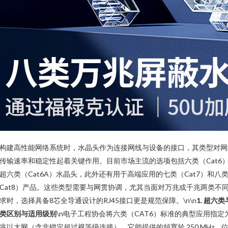
构建高性能网络系统时，水晶头作为连接网线与设备的接口，其类型对网
传输速率和稳定性起着关键作用。目前市场主流的选项包括六类（Cat6
超六类（Cat6A）水晶头，此外还有用于高端应用的七类（Cat7）和八
Cat8）产品。这些类型需要与网贯协调，尤其当面对万兆或千兆两类不
求时，选择具备8芯全导通设计的RJ45接口更是规范保障。\n\n
1. 超六类
类区别与适用级别
\n电子工程协会将六类（CAT6）标准的典型应用指定
兆以太网（含非锁定超过视等级连接）。它能提供的頻寬於 250 MHz，