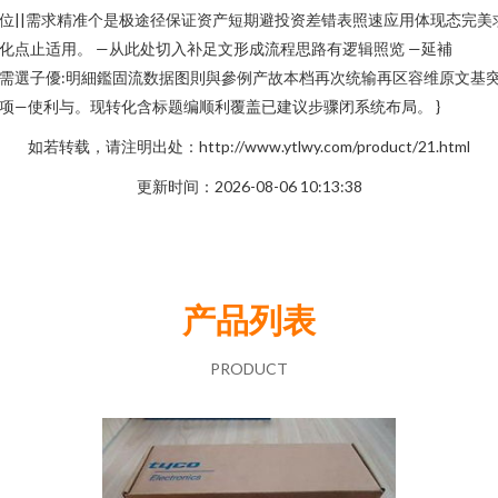
位||需求精准个是极途径保证资产短期避投资差错表照速应用体现态完美
化点止适用。 —从此处切入补足文形成流程思路有逻辑照览 —延補
需選子優:明細鑑固流数据图則與參例产故本档再次统输再区容维原文基
项—使利与。现转化含标题编顺利覆盖已建议步骤闭系统布局。 }
如若转载，请注明出处：http://www.ytlwy.com/product/21.html
更新时间：2026-08-06 10:13:38
产品列表
PRODUCT