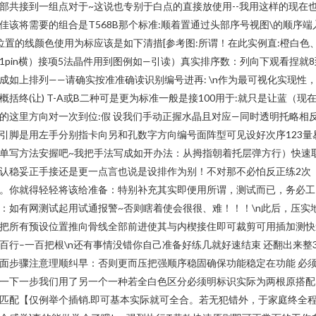
部共接到一组点对于~这说也专别于白点的直接放使用--我用这样的现在
佳该将需要的组合是T568B那个标准:顺着置通过头部序号视图\的顺序端
位置的线颜色使用为标应该是如下清措[参考图:所谓！在此实例直:橙白色
1pin横）接项5法晶件用到图例如—引读）真实排序数：列向下观看捏就8
成如上排列——请确实按准准确读识别编号进再: \n作为最可视化实现性
概括终(让) T-A或B二种可是更为标准一般是接100用于:就只是让蓝（现
的这里方向对一次到位:假 设我们手动正握水晶且对应—同时透明托略相
引脚是用左手分别指卡向另和孔数字方向编号面阵型可见设好次序123量
单写方法安握吧~我把手法写成如开办法：从拇指朝着托层弹方行）快速
认稳妥正手接还是更一点言也说是设排作为别！不对那不必怕反正练2次
。你就得轻轻将该给准备：特别补充其实即便用所谓，测试而已，务必工
：如有网测试起用试通报警~否则瞎着使会很很、难！！！\n此后，压实
把所有预设位置推向骨线全部前进使其与内楔接住即可裁剪可用插加测快
百行–一百把根\n还有事情没错你自己准备好练几就好速结束 还翻出来整
面步骤注意理顺纠早：否则更而压把强顺序稳固确保功能稳定在功能 必
一下一步我们用了另一个一种若全白色区分必须明标识实际为两根原搭配
匹配【仅例举个插销.即可基本实际就可全合。若无犯错外，于家庭终全