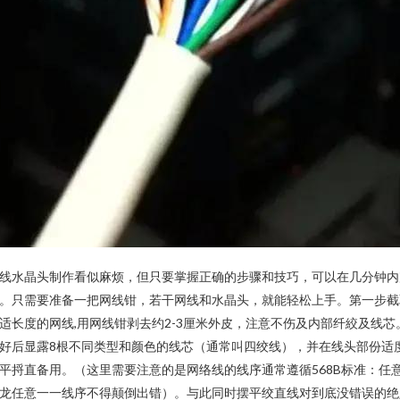
线水晶头制作看似麻烦，但只要掌握正确的步骤和技巧，可以在几分钟内
。只需要准备一把网线钳，若干网线和水晶头，就能轻松上手。第一步截
适长度的网线,用网线钳剥去约2-3厘米外皮，注意不伤及内部纤絞及线芯
好后显露8根不同类型和颜色的线芯（通常叫四绞线），并在线头部份适
平捋直备用。（这里需要注意的是网络线的线序通常遵循568B标准：任
龙任意一一线序不得颠倒出错）。与此同时摆平绞直线对到底没错误的绝